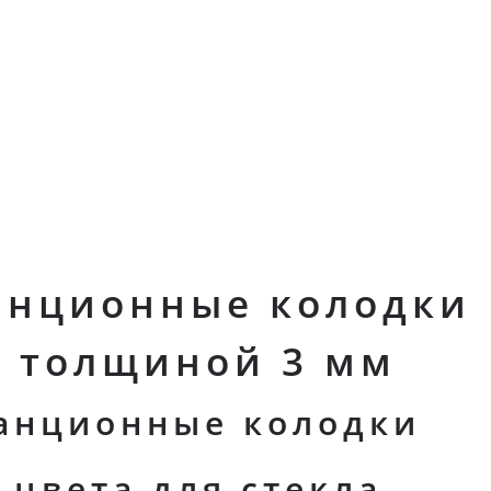
анционные колодки
 толщиной 3 мм
анционные колодки
 цвета для стекла