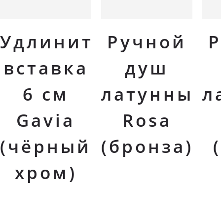
В корзину
В корзину
Удлинительная
Ручной
вставка
душ
6 см
латунный
л
Gavia
Rosa
(чёрный
(бронза)
хром)