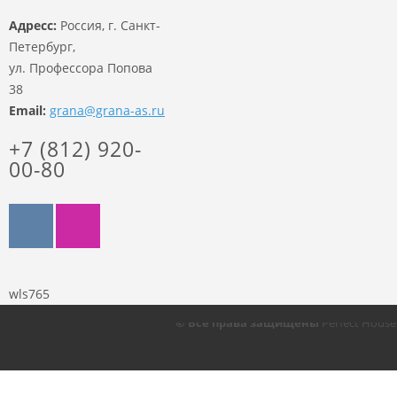
Адресс:
Россия, г. Санкт-
Петербург,
ул. Профессора Попова
38
Email:
grana@grana-as.ru
+7 (812) 920-
00-80
wls765
© Все права защищены
Perfect Hous