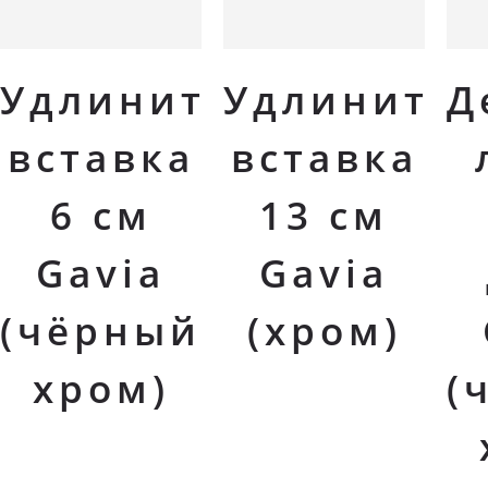
В корзину
В корзину
Удлинительная
Удлинител
Д
вставка
вставка
6 см
13 см
Gavia
Gavia
(чёрный
(хром)
хром)
(