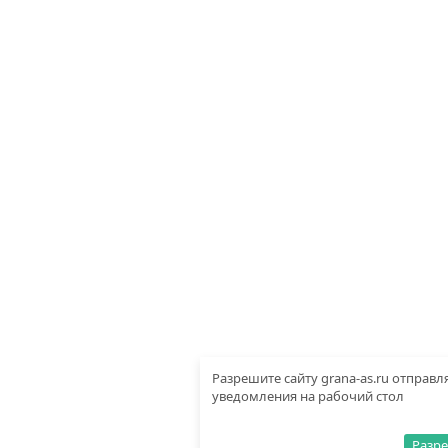
Разрешите сайту grana-as.ru отправл
уведомления на рабочий стол
Разр