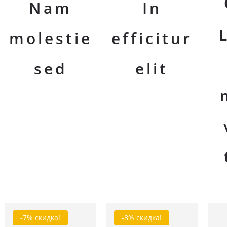
Nam
In
molestie
efficitur
sed
elit
-7% скидка!
-8% скидка!