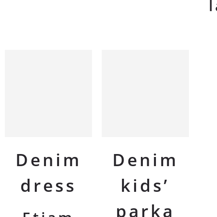
Denim
Denim
dress
kids’
parka