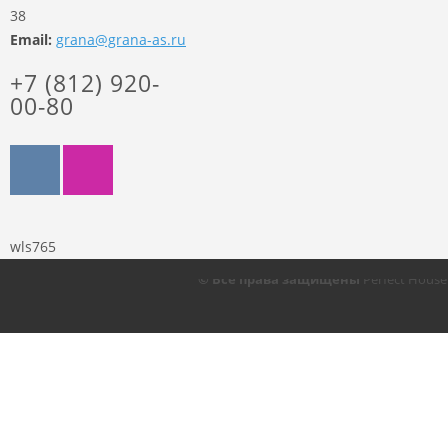
38
Email:
grana@grana-as.ru
+7 (812) 920-
00-80
wls765
© Все права защищены
Perfect Hous