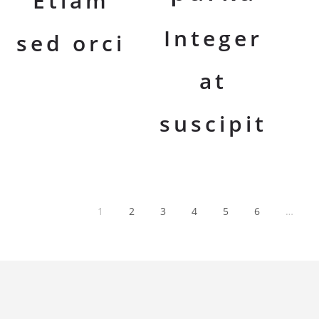
Etiam
Integer
sed orci
at
suscipit
Пред.
1
2
3
4
5
6
…