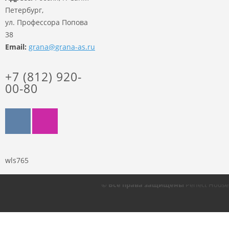
Петербург,
ул. Профессора Попова
38
Email:
grana@grana-as.ru
+7 (812) 920-
00-80
wls765
© Все права защищены
Perfect Hous