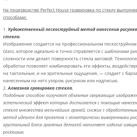
На производстве Perfect House гравировка по стеклу выполня
способами:
Х
удожетвенный пескоструйный метод нанесения рисунка
стекла.
Изображение создается на профессиональном пескоструйном 
Glass, которое идеально и точно справляется с шаблонами ри
сложности или делает поверхность стекла матовой. Технолог
обработки позволяет комбинировать эти эффекты, воздейств
на тактильные, и на зрительные ощущения, — создает с барх
нанесенным на него узором, рисунком или надписью.
Алмазная гравировка стекла.
Подобным способом получают объёмные сверкающие изображен
эстетический эффект которых достигается с помощью нанесен
стекла множества мельчайших граней, схожих с обработанны
метод идеален для проектов с геометрически выверенными рис
хрустальный блеск гранёных деталей наполняет изделие изящн
роскошью.