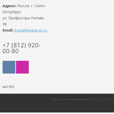
Адресс:
Россия, г. Санкт-
Петербург,
ул. Профессора Попова
38
Email:
grana@grana-as.ru
+7 (812) 920-
00-80
wls765
© Все права защищены
Perfect Hous