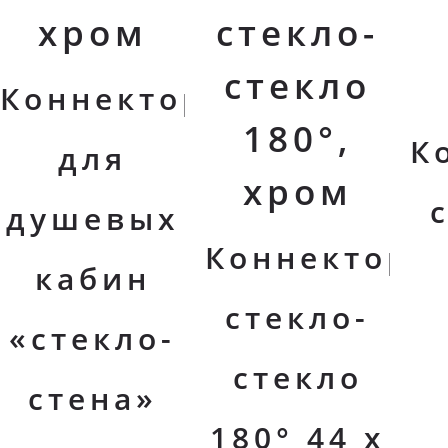
хром
стекло-
стекло
Коннектор
180°,
К
для
хром
душевых
Коннектор
кабин
стекло-
«стекло-
стекло
стена»
180° 44 х