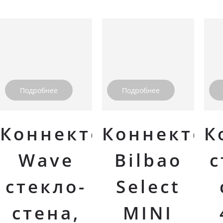
Подробнее
Подробнее
Коннектор
Коннектор
К
Wave
Bilbao
с
стекло-
Select
стена,
MINI