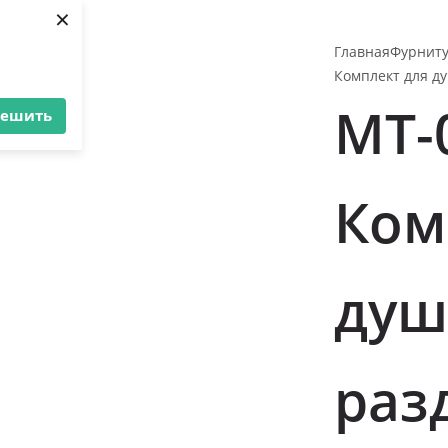
×
Главная
Фурниту
Комплект для д
MT-
решить
Ком
душ
раз