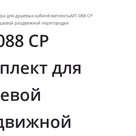
ра для душевых кабин
Комплекты
MT-088 CP
ушевой раздвижной перегородки
088 CP
плект для
евой
движной