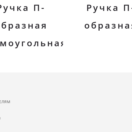
Ручка П-
Ручка П
образная
образна
моугольная
ЕЛЯМ
ь