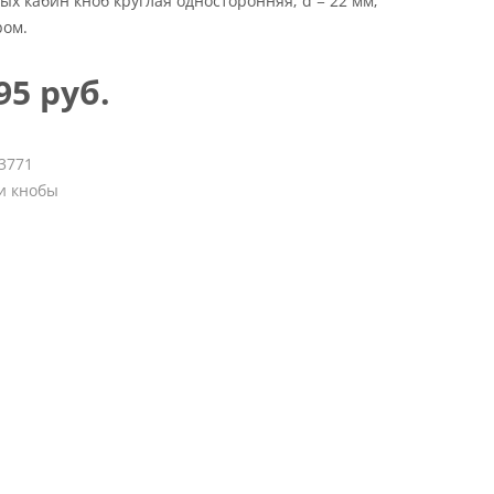
ых кабин кноб круглая односторонняя; d = 22 мм,
ром.
95 руб.
3771
и кнобы