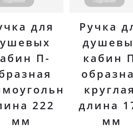
Подробнее
Подробнее
учка для
Ручка д
душевых
душевы
абин П-
кабин 
бразная
образн
ямоугольная,
круглая
лина 222
длина 1
мм
мм