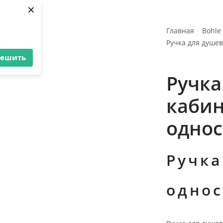
×
Главная
Bohle
Ручка для душев
решить
Ручка
кабин
однос
Ручка
однос