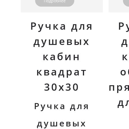
Подробнее
Ручка для
Р
душевых
кабин
к
квадрат
о
30х30
пр
д
Ручка для
душевых