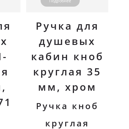
Подробнее
ля
Ручка для
х
душевых
П-
кабин кноб
ая
круглая 35
,
мм, хром
71
Ручка кноб
круглая