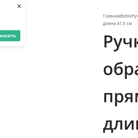
×
Главная
Bohle
Ру
длина 41,5 см
Руч
решить
обр
пря
дли