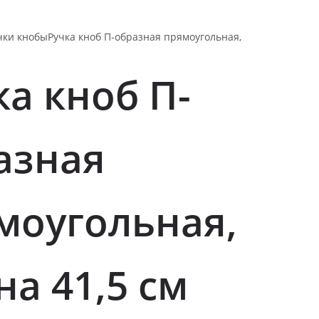
чки кнобы
Ручка кноб П-образная прямоугольная,
ка кноб П-
азная
моугольная,
на 41,5 см