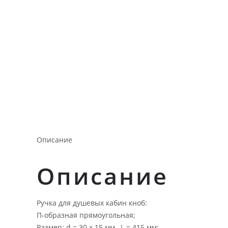
Описание
Описание
Ручка для душевых кабин кноб:
П-образная прямоугольная;
Размер: d = 30 х 15 мм , L = 415 мм;