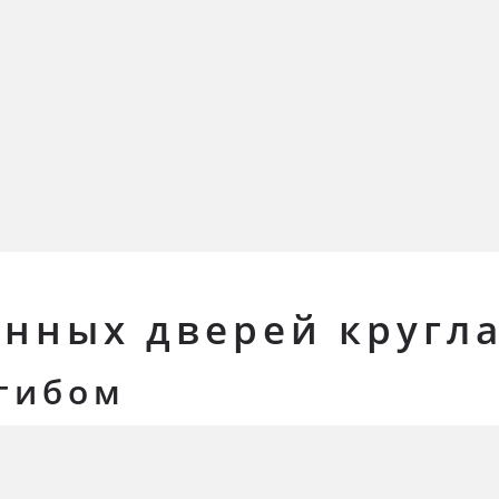
янных дверей кругла
згибом