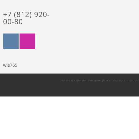
+7 (812) 920-
00-80
wls765
© Все права защищены
Perfect Hous