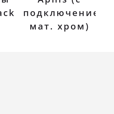
ack
подключением,
мат. хром)