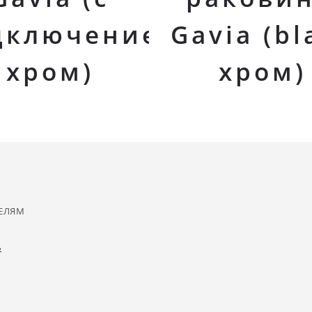
дключением,
Gavia (bl
хром)
хром)
ЕЛЯМ
ь