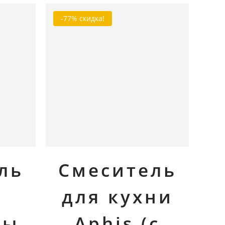
-77% скидка!
В корзину
ль
Смеситель
для кухни
ны
Aphis (с