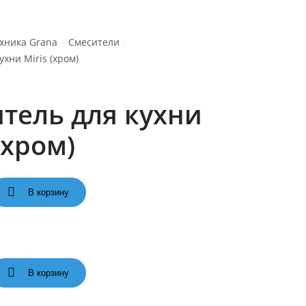
хника Grana
Смесители
ухни Miris (хром)
тель для кухни
(хром)
В корзину
В корзину