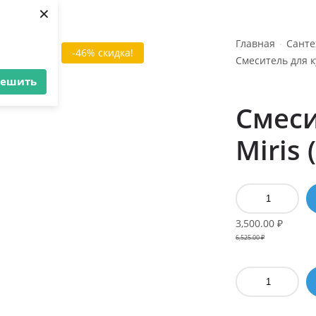
×
Главная
Санте
-46% скидка!
Смеситель для к
решить
Смеси
Miris 
3,500.00
₽
6,525.00
₽