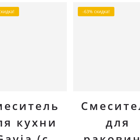
скидка!
-63% скидка!
В корзину
В корзину
меситель
Смесите
ля кухни
для
Gavia (с
ракови