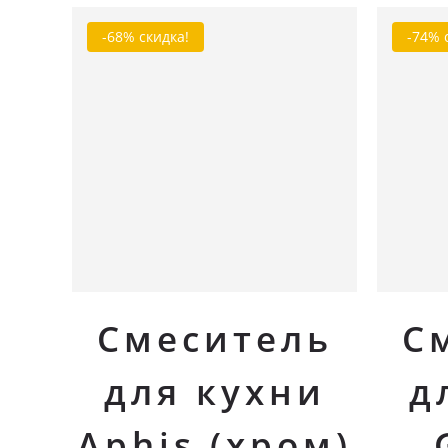
-68% скидка!
-74% 
В корзину
Смеситель
С
для кухни
д
Aphis (хром)