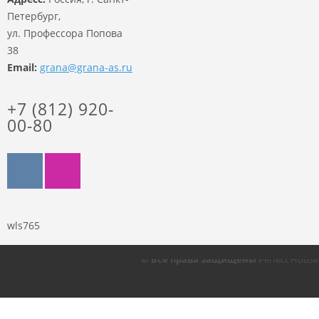
Петербург,
ул. Профессора Попова
38
Email:
grana@grana-as.ru
+7 (812) 920-
00-80
wls765
© Все права защищены
Perfect Hous