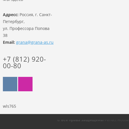
Адресс:
Россия, г. Санкт-
Петербург,
ул. Профессора Попова
38
Email:
grana@grana-as.ru
+7 (812) 920-
00-80
wls765
© Все права защищены
Perfect Hous