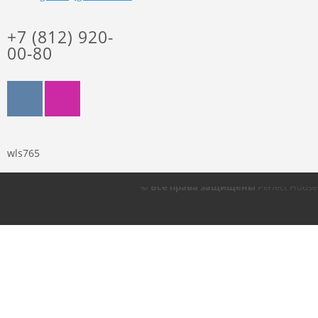
+7 (812) 920-
00-80
wls765
© Все права защищены
Perfect Hous