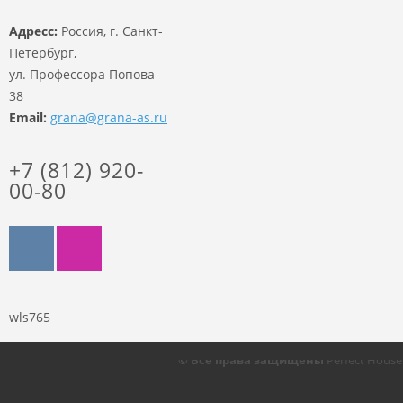
Адресс:
Россия, г. Санкт-
Петербург,
ул. Профессора Попова
38
Email:
grana@grana-as.ru
+7 (812) 920-
00-80
wls765
© Все права защищены
Perfect Hous